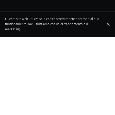
Questo sito web utilizza solo cookie strettamente necessari al suo
funzionamento. Non utilizziamo cookie di tracciamento o di
marketing.
A San Valentino due menù speciali per la cena più romantica
dell'anno.
Piatti gustosi, la nostra atmosfera e la nostre coccole vi
regaleranno una cena esclusiva.
Info & Prenotazioni
0392848034
Posizione
Joe Scarpetta
Via Giuseppe Ferrari 2
20900 Monza